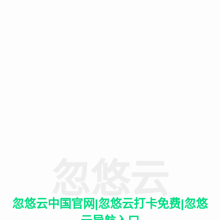
忽悠云
忽悠云中国官网|忽悠云打卡免费|忽悠